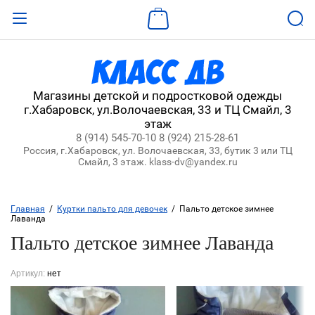
Назад
ВХОД В КАБИНЕТ
Магазины детской и подростковой одежды
г.Хабаровск, ул.Волочаевская, 33 и ТЦ Смайл, 3
Логин:
этаж
8 (914) 545-70-10
8 (924) 215-28-61
Россия, г.Хабаровск, ул. Волочаевская, 33, бутик 3 или ТЦ
Пароль:
Смайл, 3 этаж. klass-dv@yandex.ru
Забыли пароль?
Главная
  /  
Куртки пальто для девочек
  /  Пальто детское зимнее 
Лаванда
ВОЙТИ
Пальто детское зимнее Лаванда
Регистрация
Артикул:
нет